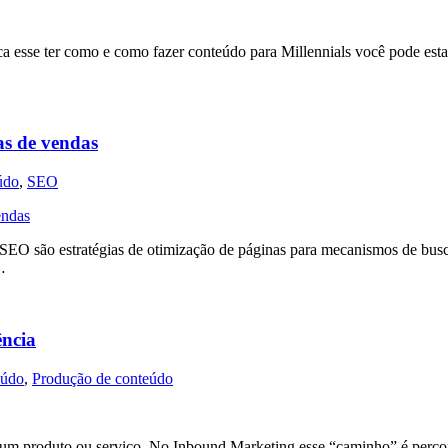
ca esse ter como e como fazer conteúdo para Millennials você pode est
as de vendas
údo
,
SEO
s. SEO são estratégias de otimização de páginas para mecanismos de b
…
ência
eúdo
,
Produção de conteúdo
 um produto ou serviço. No Inbound Marketing esse “caminho” é perco