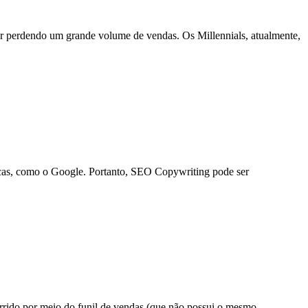
ar perdendo um grande volume de vendas. Os Millennials, atualmente,
uscas, como o Google. Portanto, SEO Copywriting pode ser
rrido por meio do funil de vendas (que não possui o mesmo