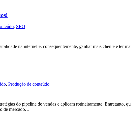
gos!
onteúdo
,
SEO
ilidade na internet e, consequentemente, ganhar mais cliente e ter mais
údo
,
Produção de conteúdo
tégias do pipeline de vendas e aplicam rotineiramente. Entretanto,
tipo de mercado…