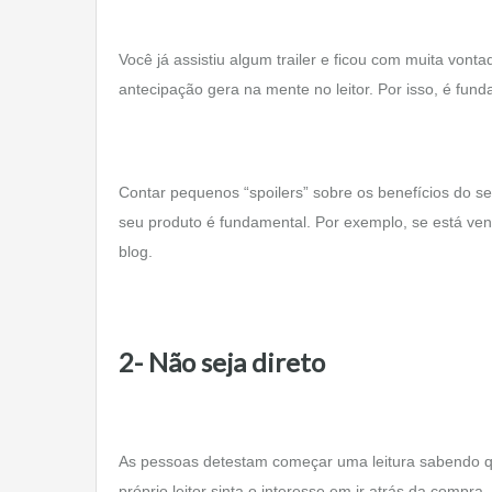
Você já assistiu algum trailer e ficou com muita vonta
antecipação gera na mente no leitor. Por isso, é fund
Contar pequenos “spoilers” sobre os benefícios do se
seu produto é fundamental. Por exemplo, se está ve
blog.
2- Não seja direto
As pessoas detestam começar uma leitura sabendo que
próprio leitor sinta o interesse em ir atrás da compra.