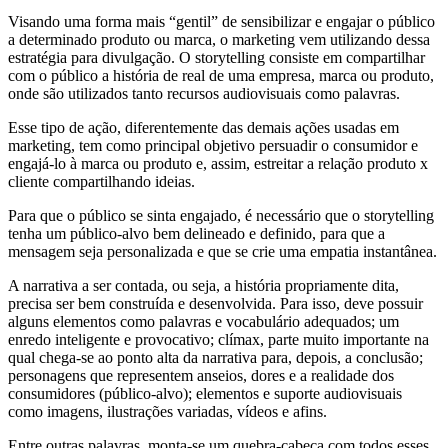
Visando uma forma mais “gentil” de sensibilizar e engajar o público
a determinado produto ou marca, o marketing vem utilizando dessa
estratégia para divulgação. O storytelling consiste em compartilhar
com o público a história de real de uma empresa, marca ou produto,
onde são utilizados tanto recursos audiovisuais como palavras.
Esse tipo de ação, diferentemente das demais ações usadas em
marketing, tem como principal objetivo persuadir o consumidor e
engajá-lo à marca ou produto e, assim, estreitar a relação produto x
cliente compartilhando ideias.
Para que o público se sinta engajado, é necessário que o storytelling
tenha um público-alvo bem delineado e definido, para que a
mensagem seja personalizada e que se crie uma empatia instantânea.
A narrativa a ser contada, ou seja, a história propriamente dita,
precisa ser bem construída e desenvolvida. Para isso, deve possuir
alguns elementos como palavras e vocabulário adequados; um
enredo inteligente e provocativo; clímax, parte muito importante na
qual chega-se ao ponto alta da narrativa para, depois, a conclusão;
personagens que representem anseios, dores e a realidade dos
consumidores (público-alvo); elementos e suporte audiovisuais
como imagens, ilustrações variadas, vídeos e afins.
Entre outras palavras, monta-se um quebra-cabeça com todos esses