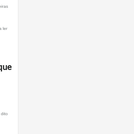
eiras
 ler
que
dito