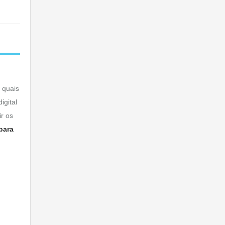
 quais
igital
r os
para