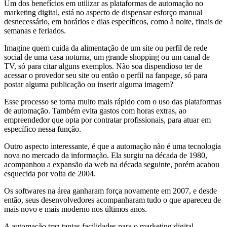
Um dos benefícios em utilizar as plataformas de automação no
marketing digital, está no aspecto de dispensar esforço manual
desnecessário, em horários e dias específicos, como à noite, finais de
semanas e feriados.
Imagine quem cuida da alimentação de um site ou perfil de rede
social de uma casa noturna, um grande shopping ou um canal de
TV, só para citar alguns exemplos. Não soa dispendioso ter de
acessar o provedor seu site ou então o perfil na fanpage, só para
postar alguma publicação ou inserir alguma imagem?
Esse processo se torna muito mais rápido com o uso das plataformas
de automação. Também evita gastos com horas extras, ao
empreendedor que opta por contratar profissionais, para atuar em
específico nessa função.
Outro aspecto interessante, é que a automação não é uma tecnologia
nova no mercado da informação. Ela surgiu na década de 1980,
acompanhou a expansão da web na década seguinte, porém acabou
esquecida por volta de 2004.
Os softwares na área ganharam força novamente em 2007, e desde
então, seus desenvolvedores acompanharam tudo o que apareceu de
mais novo e mais moderno nos últimos anos.
A automação traz tantas facilidades para o marketing digital,