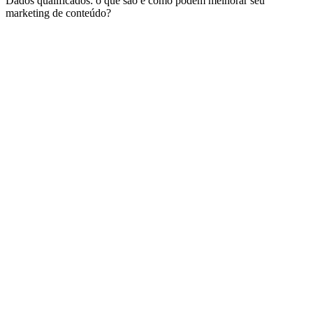
Dados qualificados: o que são e como podem melhorar seu
marketing de conteúdo?