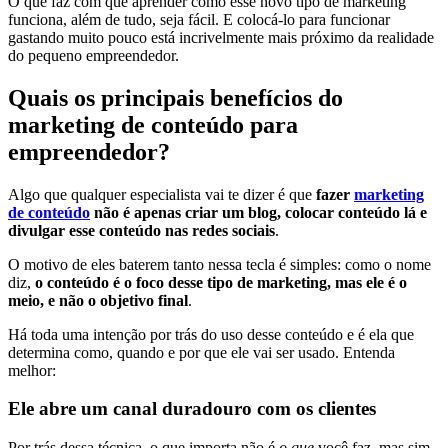
O que faz com que aprender como esse novo tipo de marketing
funciona, além de tudo, seja fácil. E colocá-lo para funcionar
gastando muito pouco está incrivelmente mais próximo da realidade
do pequeno empreendedor.
Quais os principais benefícios do
marketing de conteúdo para
empreendedor?
Algo que qualquer especialista vai te dizer é que
fazer
marketing
de conteúdo
não é apenas criar um blog, colocar conteúdo lá e
divulgar esse conteúdo nas redes sociais
.
O motivo de eles baterem tanto nessa tecla é simples: como o nome
diz,
o conteúdo é o foco desse tipo de marketing, mas ele é o
meio, e não o objetivo final
.
Há toda uma intenção por trás do uso desse conteúdo e é ela que
determina como, quando e por que ele vai ser usado. Entenda
melhor:
Ele abre um canal duradouro com os clientes
Por trás dessa técnica, o que importa não é
o que
você faz, mas sim,