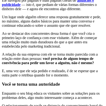
Ele navegou por páginas e mais páginas cheias de
anúncios e
publicidade
— isto é, que pediam de várias formas diferentes o
dinheiro dele — e agora ele encontrou algo diferente.
Um lugar onde alguém oferece uma resposta gratuitamente e pede,
no máximo, alguns dados básicos para manter uma conversa e
continuar educando-o sobre o assunto que ele quer resolver.
Ao se destacar dos concorrentes dessa forma é que você cria o
primeiro laço de confiança com esse visitante. Além de começar
uma relação muito mais duradoura do que a que antes era
estabelecida pelo marketing tradicional.
A relação da sua empresa com ele se torna muito parecida com a
relação entre duas pessoas:
você precisa de algum tempo de
convivência para pedir um favor a alguém, não é mesmo?
E, uma vez que ele seja pedido e realizado, é de se esperar que a
outra parte o retribua quando for o momento.
Você se torna uma autoridade
Enquanto o seu blog educa os visitantes sobre as soluções para os
problemas deles, algo muito interessante começa a acontecer.
O relacionamento de vocês se distancia do convencimento banal do